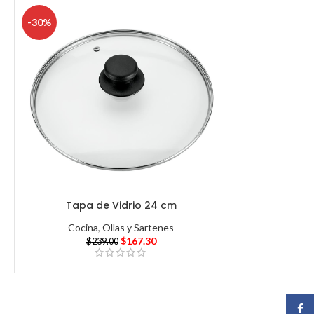
-30%
Tapa de Vidrio 24 cm
Cocina
,
Ollas y Sartenes
$
167.30
$
239.00
Face