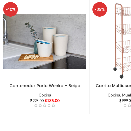
-40%
-35%
Contenedor Parla Wenko – Beige
Carrito Multiuso
Cocina
Cocina
,
Mueb
$
135.00
$
225.00
$
999.