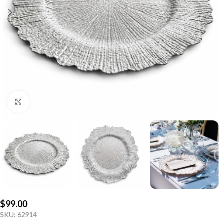
Click to enlarge
$
99.00
SKU:
62914