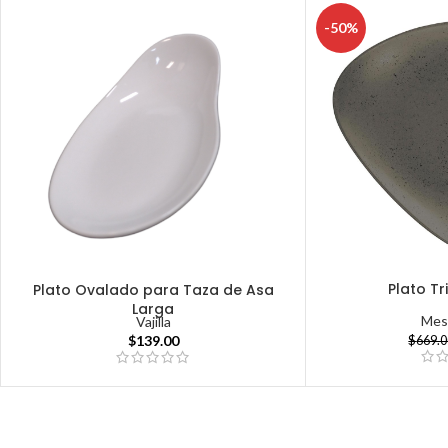
-50%
Plato T
Plato Ovalado para Taza de Asa
Larga
Mes
Vajilla
$
139.00
$
669.