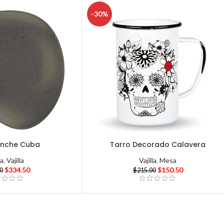
-30%
rinche Cuba
Tarro Decorado Calavera
a
,
Vajilla
Vajilla
,
Mesa
$
334.50
$
150.50
00
$
215.00