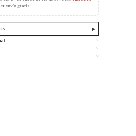
ner
envío gratis
!
ulo
▶
nal