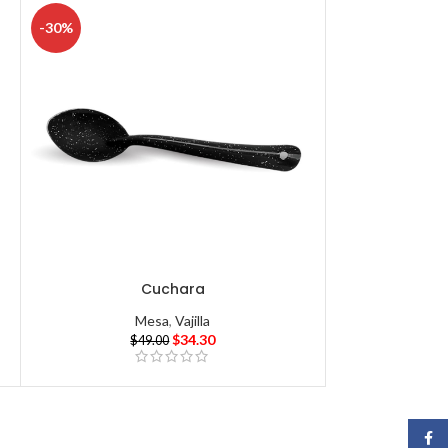
-30%
Cuchara
Mesa
,
Vajilla
$
34.30
$
49.00
Face