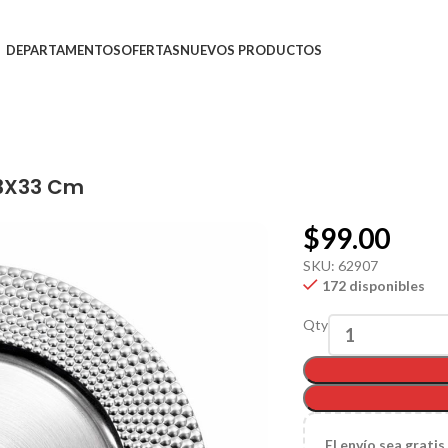
DEPARTAMENTOS
OFERTAS
NUEVOS PRODUCTOS
33X33 Cm
$
99.00
SKU:
62907
172 disponibles
Qty
El
envío sea gratis