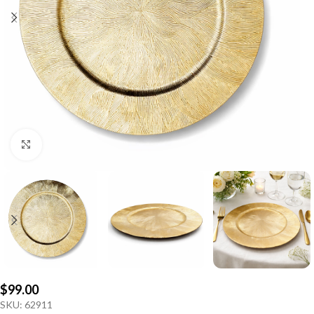
Click to enlarge
$
99.00
SKU:
62911