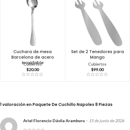
Cuchara de mesa
Set de 2 Tenedores para
Barcelona de acero
Mango
inoxidable
Cubiertos
Cubiertos
$
20.00
$
99.00
1 valoración en
Paquete De Cuchillo Napoles 8 Piezas
Ariel Florencio Dávila Aramburu
–
15 de junio de 2026