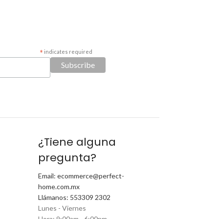
*
indicates required
¿Tiene alguna
pregunta?
Email: ecommerce@perfect-
home.com.mx
Llámanos: 553309 2302
Lunes - Viernes
Hora: 9:00am - 6:00pm