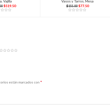
a
,
Vajilla
Vasos y Tarros
,
Mesa
$
519.50
$
77.50
00
$
155.00
*
torios están marcados con