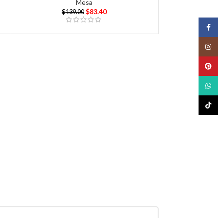
Mesa
$
83.40
$
139.00
Face
Insta
Pinte
What
TikTo