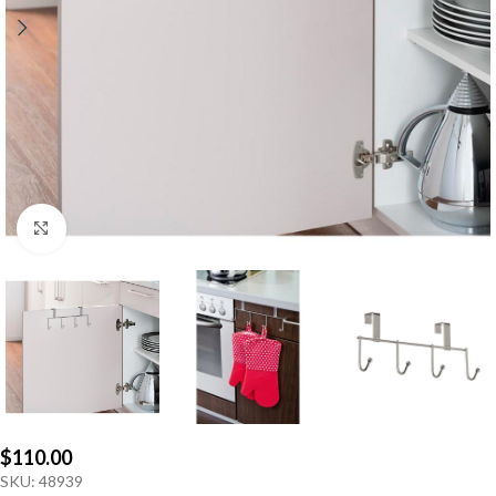
Click to enlarge
$
110.00
SKU:
48939