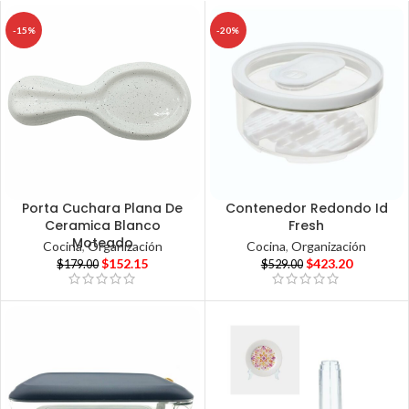
-15%
-20%
Porta Cuchara Plana De
Contenedor Redondo Id
Ceramica Blanco
Fresh
Moteado
Cocina
,
Organización
Cocina
,
Organización
$
152.15
$
423.20
$
179.00
$
529.00