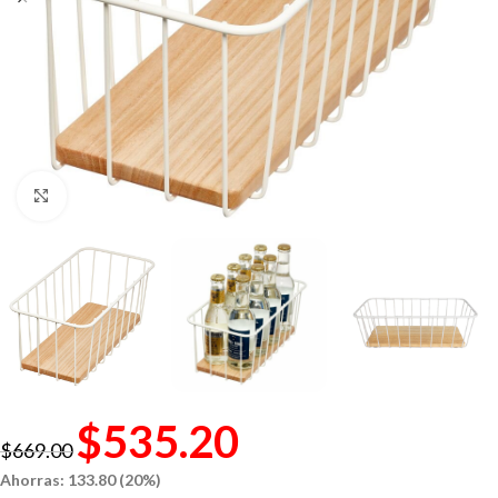
Click to enlarge
$
535.20
$
669.00
Ahorras: 133.80 (20%)