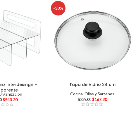
-30%
nz Interdesingn –
Tapa de Vidrio 24 cm
sparente
Cocina
,
Ollas y Sartenes
Organización
$
167.30
$
543.20
$
239.00
00