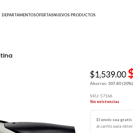
DEPARTAMENTOS
OFERTAS
NUEVOS PRODUCTOS
tina
$
1,539.00
Ahorras: 307.80 (20%
SKU:
57166
Sin existencias
El
envío sea gratis
al carrito para obte