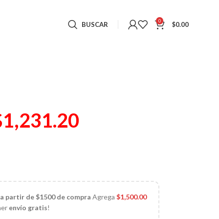
0
BUSCAR
$
0.00
$
1,231.20
)
 a partir de $1500 de compra
Agrega
$
1,500.00
ner
envío gratis
!