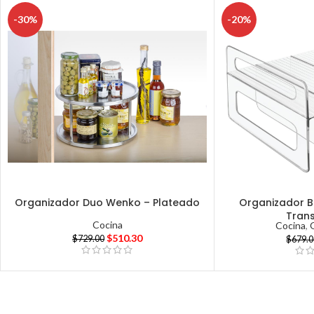
-30%
-20%
Organizador Duo Wenko – Plateado
Organizador Bi
Tran
Cocina
Cocina
,
$
510.30
$
729.00
$
679.