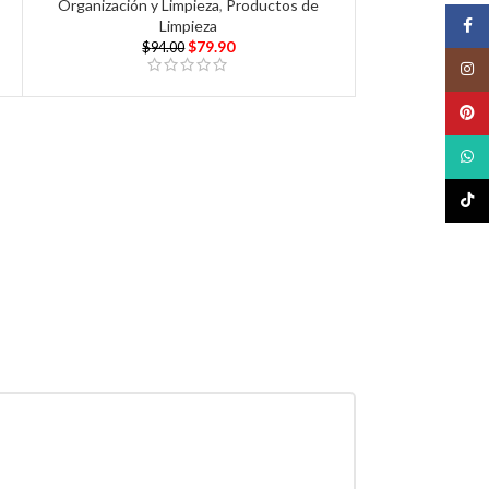
Organización y Limpieza
,
Productos de
Face
Limpieza
$
79.90
$
94.00
Insta
Pinte
What
TikTo