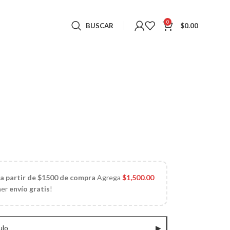
0
BUSCAR
$
0.00
 a partir de $1500 de compra
Agrega
$
1,500.00
ner
envío gratis
!
ulo
▶