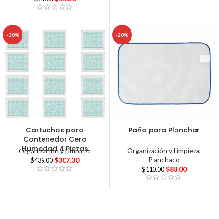
-30%
-20%
Cartuchos para
Paño para Planchar
Contenedor Cero
Humedad 4 Piezas
Organización y Limpieza
,
Organización y Limpieza
Planchado
$
307.30
$
439.00
$
88.00
$
110.00