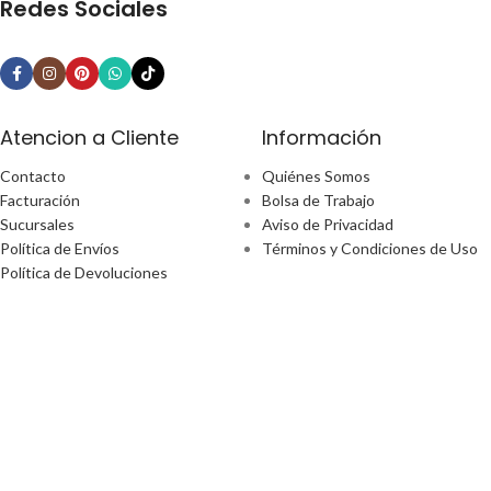
Redes Sociales
Atencion a Cliente
Información
Contacto
Quiénes Somos
Facturación
Bolsa de Trabajo
Sucursales
Aviso de Privacidad
Política de Envíos
Términos y Condiciones de Uso
Política de Devoluciones
¿Tiene alguna pregunta?
Email: ecommerce@perfect-home.com.mx
Llámanos: 553309 2302
Lunes - Viernes
Hora: 9:00am - 6:00pm
Boulevard Manuel Ávila Camacho No. 170 Ciudad De México