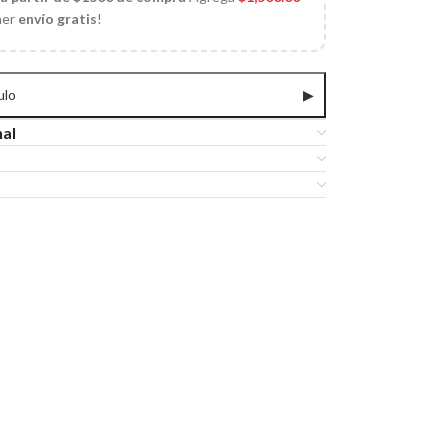
ner
envío gratis
!
ulo
▶
nal