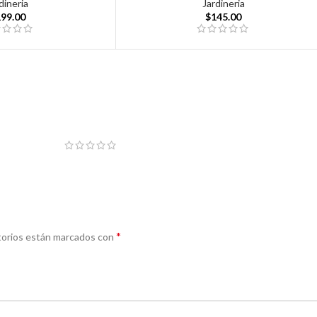
dineria
Jardineria
199.00
$
145.00
*
torios están marcados con