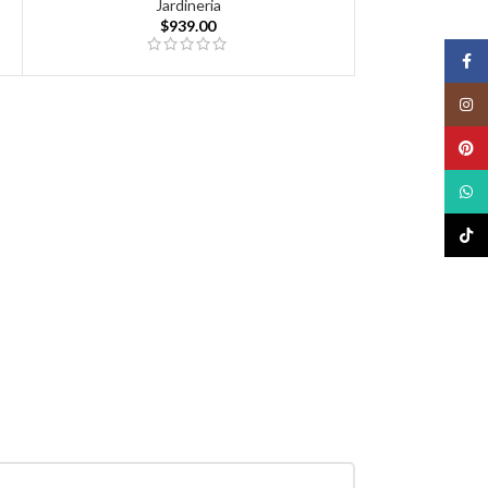
Jardineria
$
939.00
Face
Insta
Pinte
What
TikTo