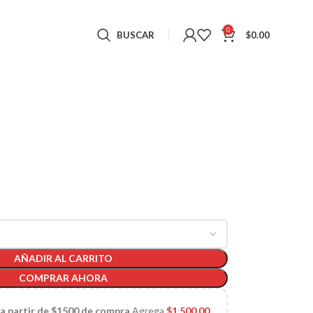
0
BUSCAR
$
0.00
AÑADIR AL CARRITO
COMPRAR AHORA
 a partir de $1500 de compra
Agrega
$
1,500.00