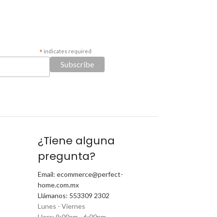
*
indicates required
¿Tiene alguna
pregunta?
Email: ecommerce@perfect-
home.com.mx
Llámanos: 553309 2302
Lunes - Viernes
Hora: 9:00am - 6:00pm