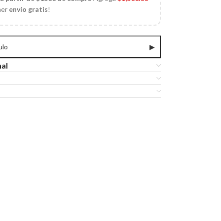
ner
envío gratis
!
ulo
▶
nal