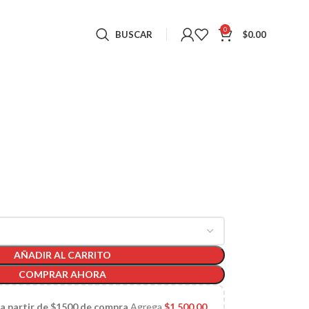
0
BUSCAR
$
0.00
AÑADIR AL CARRITO
COMPRAR AHORA
 a partir de $1500 de compra
Agrega
$
1,500.00