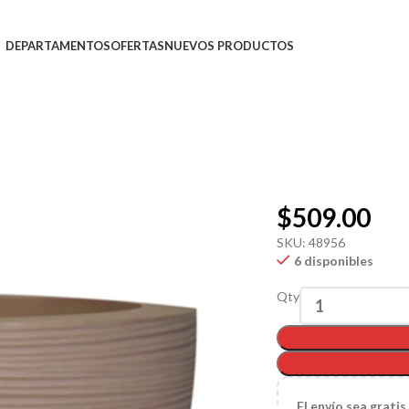
DEPARTAMENTOS
OFERTAS
NUEVOS PRODUCTOS
$
509.00
SKU:
48956
6 disponibles
Qty
El
envío sea gratis