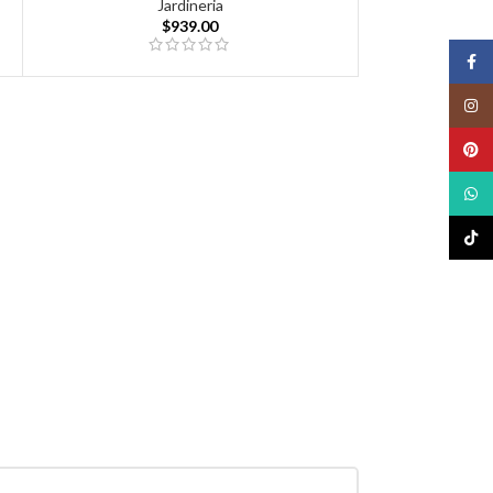
Jardineria
$
939.00
Face
Insta
Pinte
What
TikTo