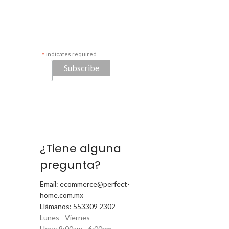
*
indicates required
¿Tiene alguna
pregunta?
Email: ecommerce@perfect-
home.com.mx
Llámanos: 553309 2302
Lunes - Viernes
Hora: 9:00am - 6:00pm