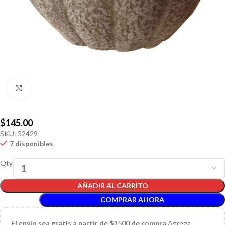
Click to enlarge
$
145.00
SKU:
32429
7 disponibles
Qty
AÑADIR AL CARRITO
COMPRAR AHORA
El
envío sea gratis a partir de $1500 de compra
Agrega