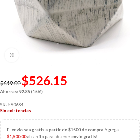
Click to enlarge
$
526.15
$
619.00
Ahorras: 92.85 (15%)
SKU:
50684
Sin existencias
El
envío sea gratis a partir de $1500 de compra
Agrega
$
1,500.00
al carrito para obtener
envío gratis
!