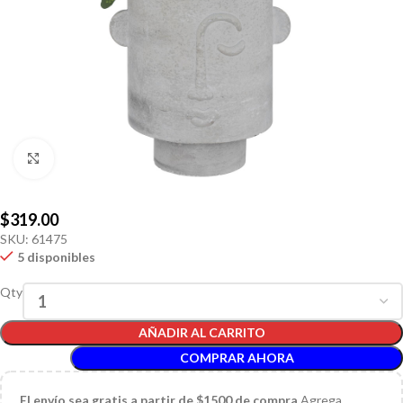
Click to enlarge
$
319.00
SKU:
61475
5 disponibles
Qty
AÑADIR AL CARRITO
COMPRAR AHORA
El
envío sea gratis a partir de $1500 de compra
Agrega