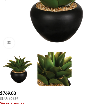
Click to enlarge
$
769.00
SKU:
60639
Sin existencias