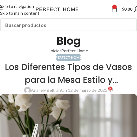
Skip to navigation
0
$
0.00
Skip to main content
Blog
Inicio
Perfect Home
PERFECT HOME
Los Diferentes Tipos de Vasos
para la Mesa Estilo y
0
Funcionalidad en Cada
Anallely Beltran
On 12 de marzo de 2025
Ocasión