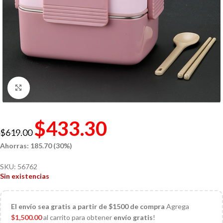
Click to enlarge
$
433.30
$
619.00
Ahorras: 185.70 (30%)
SKU:
56762
Sin existencias
El
envío sea gratis a partir de $1500 de compra
Agrega
$
1,500.00
al carrito para obtener
envío gratis
!