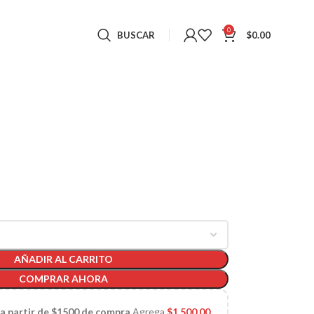
0
BUSCAR
$
0.00
AÑADIR AL CARRITO
COMPRAR AHORA
 a partir de $1500 de compra
Agrega
$
1,500.00