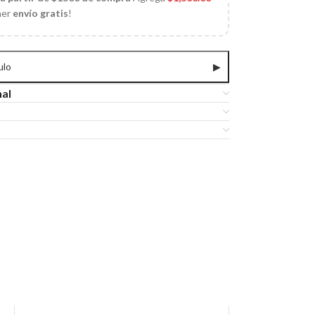
ner
envío gratis
!
ulo
▶
nal