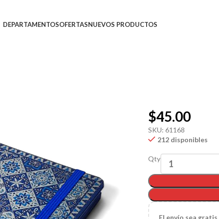
DEPARTAMENTOS
OFERTAS
NUEVOS PRODUCTOS
$
45.00
SKU:
61168
212 disponibles
Qty
El
envío sea gratis