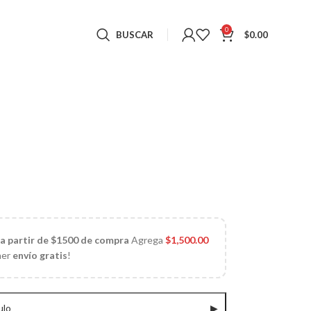
0
BUSCAR
$
0.00
 a partir de $1500 de compra
Agrega
$
1,500.00
ner
envío gratis
!
ulo
▶