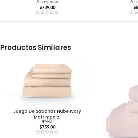
Accesorios
Acc
$
739.00
$
Productos Similares
Juego De Sabanas Nube Ivory
Matrimonial
#N/D
$
759.00