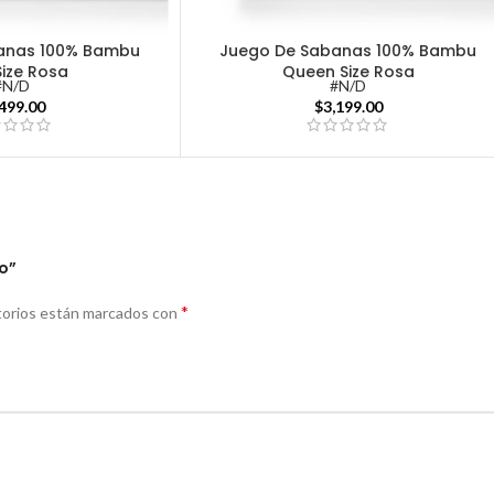
anas 100% Bambu
Juego De Sabanas 100% Bambu
Size Rosa
Queen Size Rosa
#N/D
#N/D
,499.00
$
3,199.00
co”
*
torios están marcados con