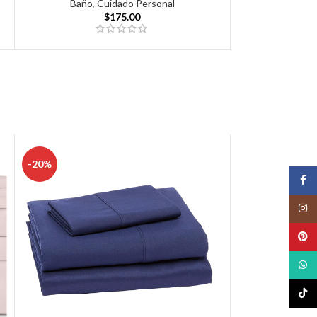
Baño
,
Cuidado Personal
$
175.00
-20%
Face
Insta
Pinte
What
TikTo