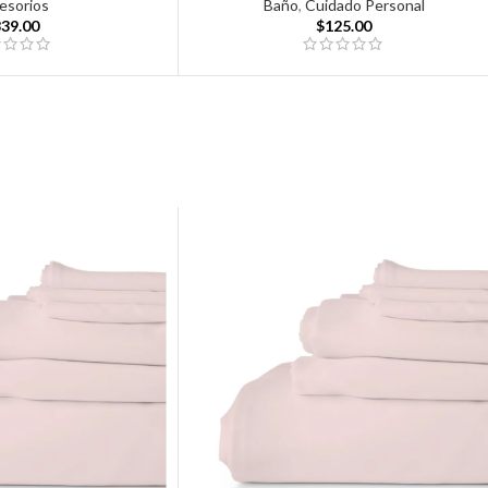
esorios
Baño
,
Cuidado Personal
839.00
$
125.00