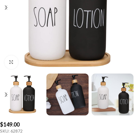
Click to enlarge
$
149.00
SKU:
62872