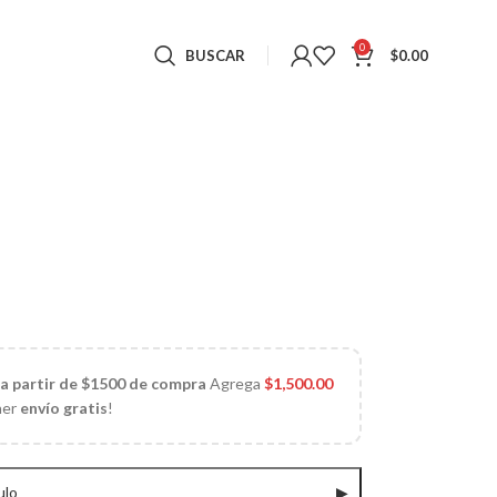
0
BUSCAR
$
0.00
 a partir de $1500 de compra
Agrega
$
1,500.00
ner
envío gratis
!
ulo
▶