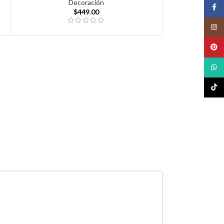
Decoración
Face
$
449.00
Insta
Pinte
What
TikTo