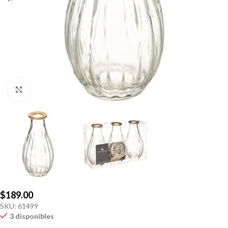
Click to enlarge
$
189.00
SKU:
61499
3 disponibles