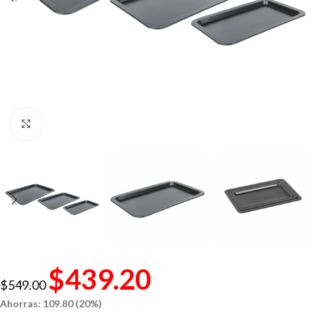
Click to enlarge
$
439.20
$
549.00
Ahorras: 109.80 (20%)