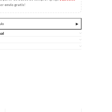
ner
envío gratis
!
ulo
▶
nal