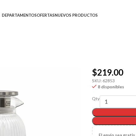
DEPARTAMENTOS
OFERTAS
NUEVOS PRODUCTOS
$
219.00
SKU:
62853
8 disponibles
Qty
El
envío sea gratis