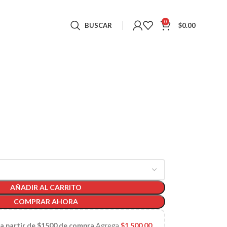
0
BUSCAR
$
0.00
AÑADIR AL CARRITO
COMPRAR AHORA
 a partir de $1500 de compra
Agrega
$
1,500.00