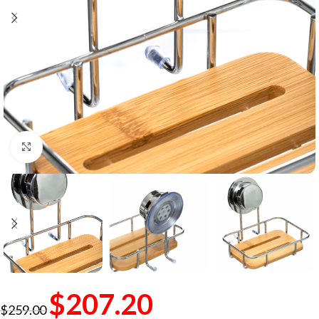
Click to enlarge
$
207.20
$
259.00