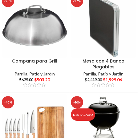
-20%
-17%
Campana para Grill
Mesa con 4 Banco
Plegables
Parrilla
,
Patio y Jardin
Parrilla
,
Patio y Jardin
$
503.20
$
1,999.06
$
629.00
$
2,419.00
-40%
-40%
DESTACADO