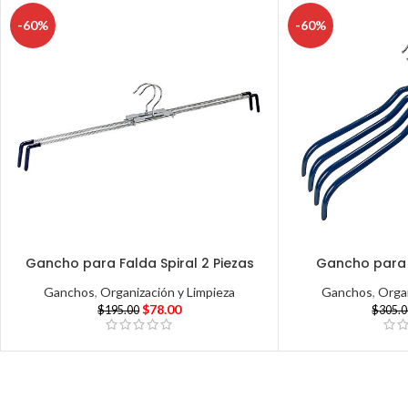
-60%
-60%
Gancho para Falda Spiral 2 Piezas
Gancho para 
Ganchos
,
Organización y Limpieza
Ganchos
,
Organ
$
78.00
$
195.00
$
305.