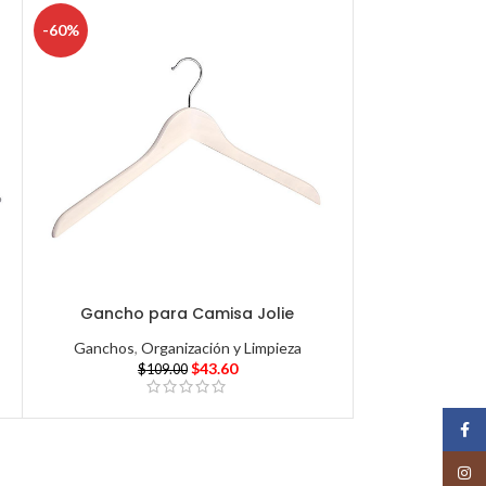
-60%
Gancho para Camisa Jolie
Ganchos
,
Organización y Limpieza
$
43.60
$
109.00
Face
Insta