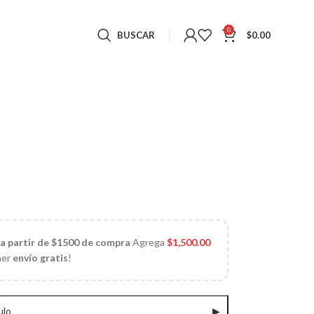
0
BUSCAR
$
0.00
 a partir de $1500 de compra
Agrega
$
1,500.00
ner
envío gratis
!
ulo
▶