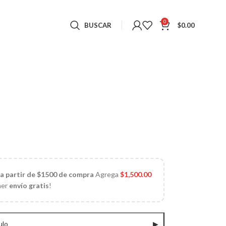
0
BUSCAR
$
0.00
 a partir de $1500 de compra
Agrega
$
1,500.00
ner
envío gratis
!
ulo
▶