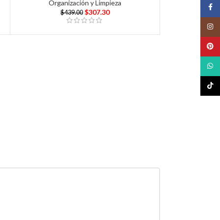
Organización y Limpieza
Face
$
307.30
$
439.00
Insta
Pinte
What
TikTo