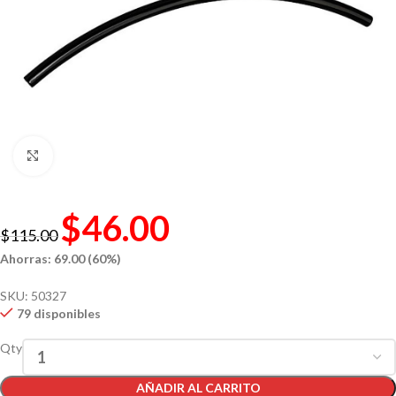
Click to enlarge
$
46.00
$
115.00
Ahorras: 69.00 (60%)
SKU:
50327
79 disponibles
Qty
AÑADIR AL CARRITO