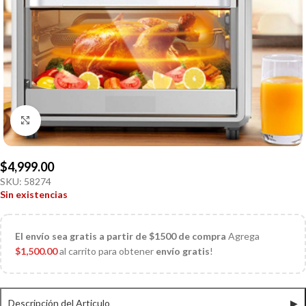
Click to enlarge
$
4,999.00
SKU:
58274
Sin existencias
El
envío sea gratis a partir de $1500 de compra
Agrega
$
1,500.00
al carrito para obtener
envío gratis
!
Descripción del Articulo
▶