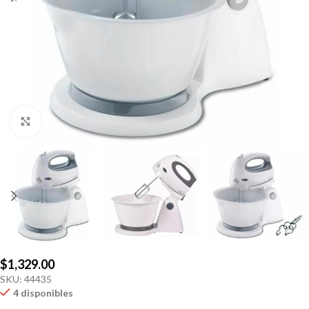
Click to enlarge
$
1,329.00
SKU:
44435
4 disponibles