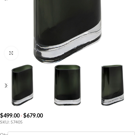
Click to enlarge
$
499.00
-
$
679.00
SKU:
57405
Qty