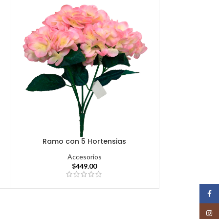
Ramo con 5 Hortensias
Accesorios
$
449.00
Face
Insta