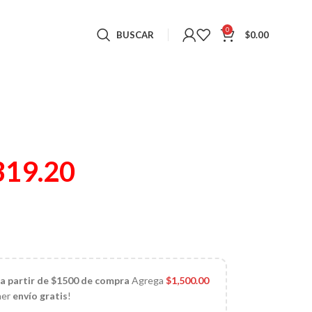
0
BUSCAR
$
0.00
319.20
 a partir de $1500 de compra
Agrega
$
1,500.00
ner
envío gratis
!