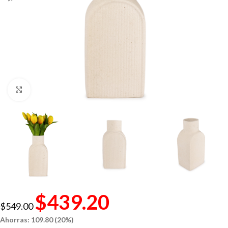
Click to enlarge
$
439.20
$
549.00
Ahorras: 109.80 (20%)