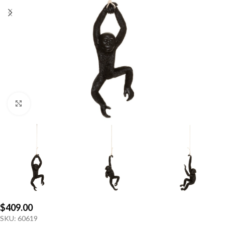
Click to enlarge
$
409.00
SKU:
60619