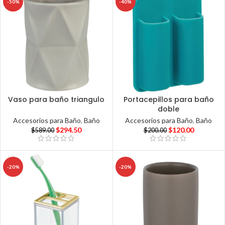
-50%
-40%
Vaso para baño triangulo
Portacepillos para baño
doble
Accesorios para Baño
,
Baño
Accesorios para Baño
,
Baño
$
294.50
$
120.00
$
589.00
$
200.00
-20%
-20%