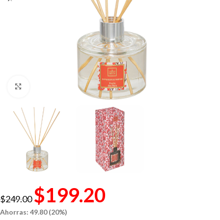
Click to enlarge
$
199.20
$
249.00
Ahorras: 49.80 (20%)