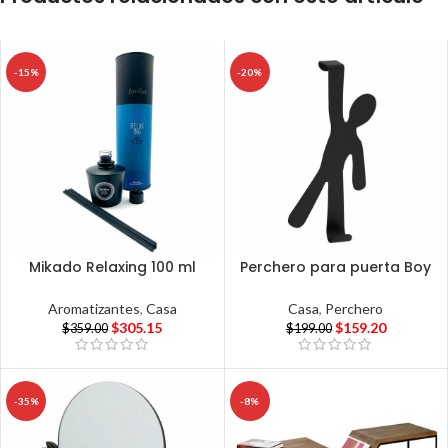
-15%
-20%
Mikado Relaxing 100 ml
Perchero para puerta Boy
Aromatizantes
,
Casa
Casa
,
Perchero
$
305.15
$
159.20
$
359.00
$
199.00
-35%
-8%