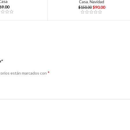
Casa
Casa
,
Navidad
69.00
$
90.00
$
150.00
o”
*
torios están marcados con