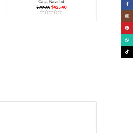
Casa
,
Navidad
Face
$
425.40
$
709.00
Insta
Pinte
What
TikTo