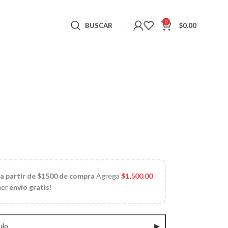
0
BUSCAR
$
0.00
 a partir de $1500 de compra
Agrega
$
1,500.00
ner
envío gratis
!
ulo
▶