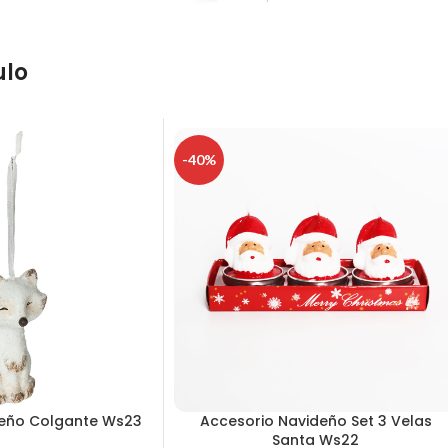
ulo
-40%
deño Colgante Ws23
Accesorio Navideño Set 3 Velas
Santa Ws22