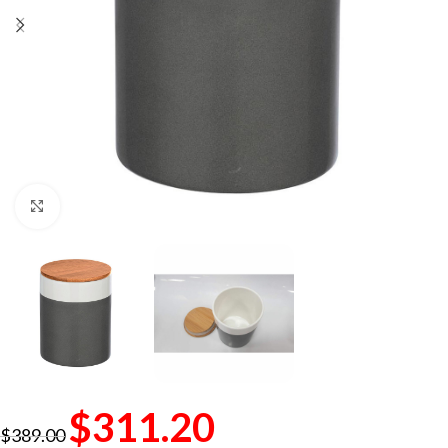
Click to enlarge
$
311.20
$
389.00