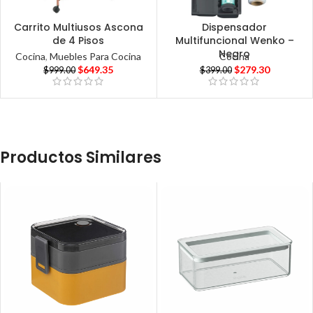
Carrito Multiusos Ascona
Dispensador
de 4 Pisos
Multifuncional Wenko –
Negro
Cocina
,
Muebles Para Cocina
Cocina
$
649.35
$
279.30
$
999.00
$
399.00
Productos Similares