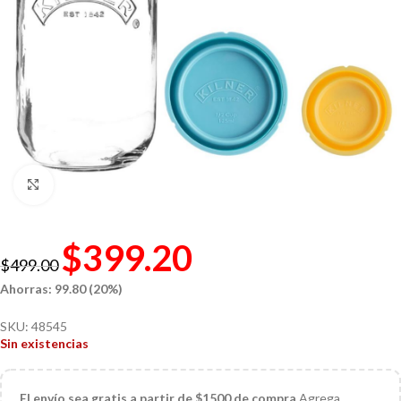
Click to enlarge
$
399.20
$
499.00
Ahorras: 99.80 (20%)
SKU:
48545
Sin existencias
El
envío sea gratis a partir de $1500 de compra
Agrega