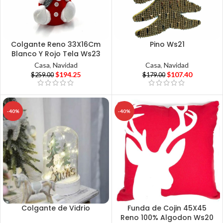
Colgante Reno 33X16Cm
Pino Ws21
Blanco Y Rojo Tela Ws23
Casa
,
Navidad
Casa
,
Navidad
$
107.40
$
194.25
$
179.00
$
259.00
-40%
-40%
Colgante de Vidrio
Funda de Cojin 45X45
Reno 100% Algodon Ws20