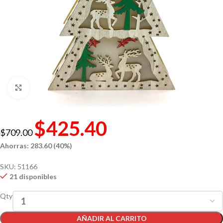
Click to enlarge
$
425.40
$
709.00
Ahorras: 283.60 (40%)
SKU:
51166
21 disponibles
Qty
AÑADIR AL CARRITO