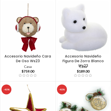
Accesorio Navideño Cara
Accesorio Navideño
De Oso Ws23
Figura De Zorro Blanco
Ws23
Casa
Casa
$
759.00
$
189.00
-40%
-40%