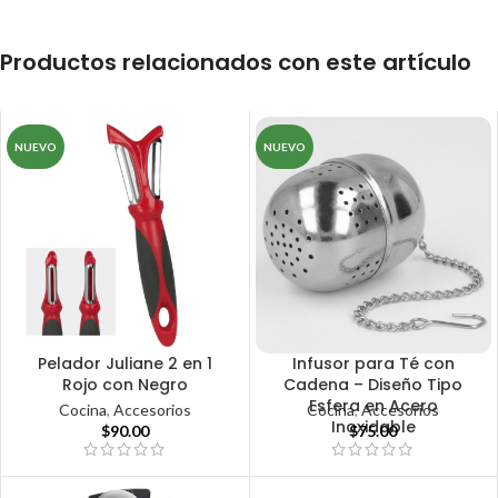
Productos relacionados con este artículo
NUEVO
NUEVO
Pelador Juliane 2 en 1
Infusor para Té con
Rojo con Negro
Cadena – Diseño Tipo
Esfera en Acero
Cocina
,
Accesorios
Cocina
,
Accesorios
Inoxidable
$
90.00
$
75.00