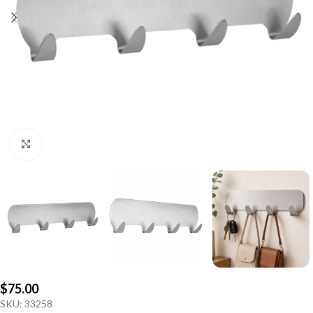
Click to enlarge
$
75.00
SKU:
33258