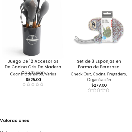
Juego De 12 Accesorios
Set de 3 Esponjas en
De Cocina Gris De Madera
Forma de Perezoso
Con Silicon
Cocina
,
Utensilios
,
Varios
Check Out
,
Cocina
,
Fregadero
,
$
525.00
Organización
$
279.00
Valoraciones