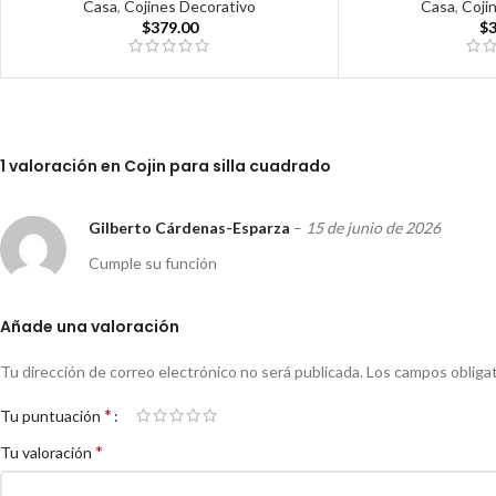
Casa
,
Cojines Decorativo
Casa
,
Coji
$
379.00
$
1 valoración en
Cojin para silla cuadrado
Gilberto Cárdenas-Esparza
–
15 de junio de 2026
Cumple su función
Añade una valoración
Tu dirección de correo electrónico no será publicada.
Los campos obliga
*
Tu puntuación
*
Tu valoración