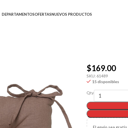
DEPARTAMENTOS
OFERTAS
NUEVOS PRODUCTOS
$
169.00
SKU:
61489
15 disponibles
Qty
El
envío sea gratis