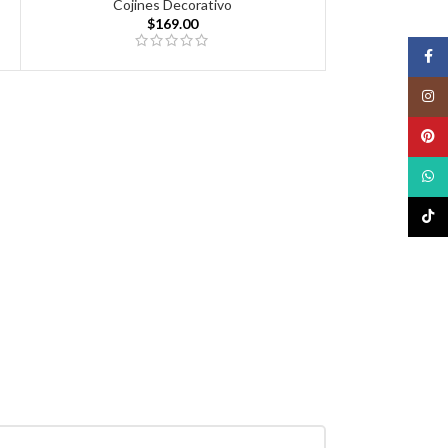
Cojines Decorativo
$
169.00
Face
Insta
Pinte
What
TikTo