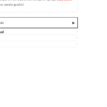
ner
envío gratis
!
ulo
▶
nal