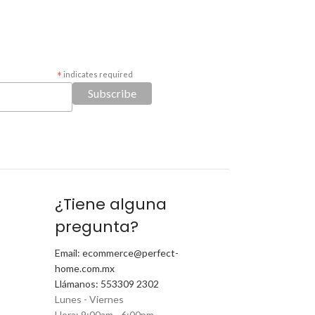
*
indicates required
¿Tiene alguna
pregunta?
Email: ecommerce@perfect-
home.com.mx
Llámanos: 553309 2302
Lunes - Viernes
Hora: 9:00am - 6:00pm