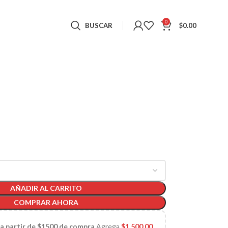
0
BUSCAR
$
0.00
AÑADIR AL CARRITO
COMPRAR AHORA
 a partir de $1500 de compra
Agrega
$
1,500.00