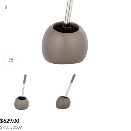
Click to enlarge
$
629.00
SKU:
50109