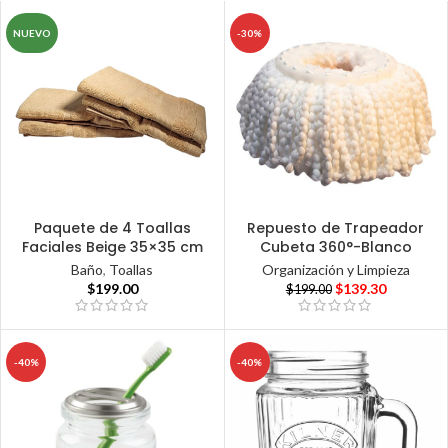
NUEVO
-30%
Paquete de 4 Toallas
Repuesto de Trapeador
Faciales Beige 35×35 cm
Cubeta 360°-Blanco
Baño
,
Toallas
Organización y Limpieza
$
199.00
$
139.30
$
199.00
-40%
-40%