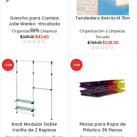
Gancho para Camisa
Tendedero Retráctil 15m
Jolie Wenko -Encalado
Gris
Organización y Limpieza
,
Organización y Limpieza
Secado
$
43.60
$
109.00
$
538.30
$
769.00
-50%
-30%
Rack Modular Doble
Pinzas para Ropa de
Varilla de 2 Repisas
Plástico 36 Piezas