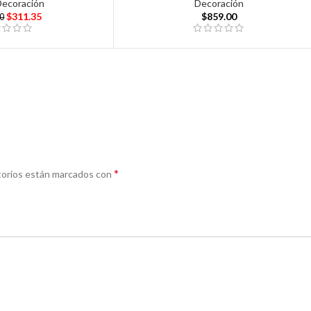
Decoración
Decoración
$
311.35
$
859.00
00
*
torios están marcados con