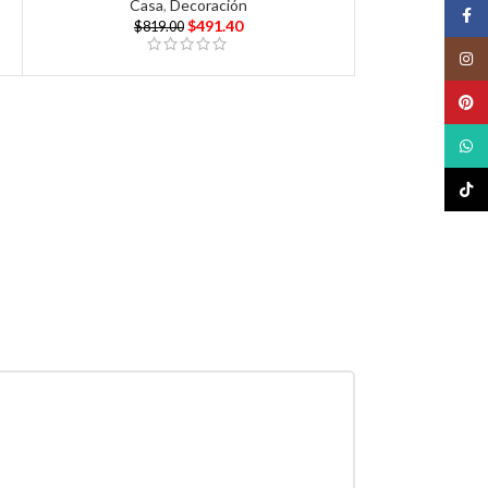
Casa
,
Decoración
Face
$
491.40
$
819.00
Insta
Pinte
What
TikTo