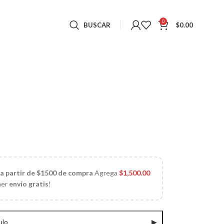
0
BUSCAR
$
0.00
 a partir de $1500 de compra
Agrega
$
1,500.00
ner
envío gratis
!
ulo
▶